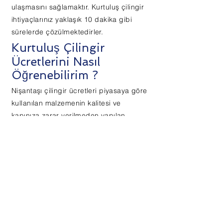
ulaşmasını sağlamaktır. Kurtuluş çilingir
ihtiyaçlarınız yaklaşık 10 dakika gibi
sürelerde çözülmektedirler.
Kurtuluş Çilingir
Ücretlerini Nasıl
Öğrenebilirim ?
Nişantaşı çilingir ücretleri piyasaya göre
kullanılan malzemenin kalitesi ve
kapınıza zarar verilmeden yapılan
işlemler neticesinde sizlere en
ekonomik fiyatı sunmaktadır. Daha
sonradan sorunlarla karşılaşmanız
durumunda 1 yıl garanti içerisindedir.
Fiyat tablomuz için kapınızın görsellerini
bizlere iletebilirsiniz.