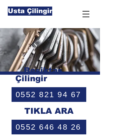
Usta Çilingir
Beşiktaş
Çilingir
0552 821 94 67
TIKLA ARA
0552 646 48 26