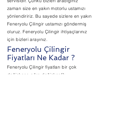
servisidir. Çünkü bizleri aradığınız
zaman size en yakın motorlu ustamızı
yönlendiririz. Bu sayede sizlere en yakın
Feneryolu Çilingir ustamızı göndermiş
oluruz. Feneryolu Çilingir ihtiyaçlarınız
için bizleri arayınız.
Feneryolu Çilingir
Fiyatları Ne Kadar ?
Feneryolu Çilingir fiyatları bir çok
değişkene göre değişkenlik
göstermektedir. Kapıda kaldınız ve kilit
mi değiştirmek istiyorsunuz ? Kapınız
sadece giriş seviyesi barelle mi
korunuyor ? İşte bu tarz sorulara göre
Feneryolu Çilingir fiyatları
belirlenmektedir.