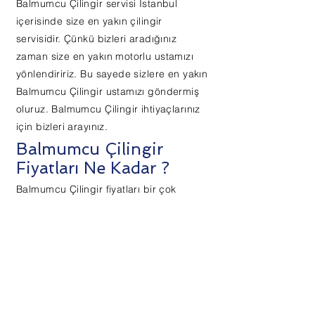
Balmumcu Çilingir servisi İstanbul
içerisinde size en yakın çilingir
servisidir. Çünkü bizleri aradığınız
zaman size en yakın motorlu ustamızı
yönlendiririz. Bu sayede sizlere en yakın
Balmumcu Çilingir ustamızı göndermiş
oluruz. Balmumcu Çilingir ihtiyaçlarınız
için bizleri arayınız.
Balmumcu Çilingir
Fiyatları Ne Kadar ?
Balmumcu Çilingir fiyatları bir çok
değişkene göre değişkenlik
göstermektedir. Kapıda kaldınız ve kilit
mi değiştirmek istiyorsunuz ? Kapınız
sadece giriş seviyesi barelle mi
korunuyor ? İşte bu tarz sorulara göre
Balmumcu Çilingir fiyatları
belirlenmektedir.