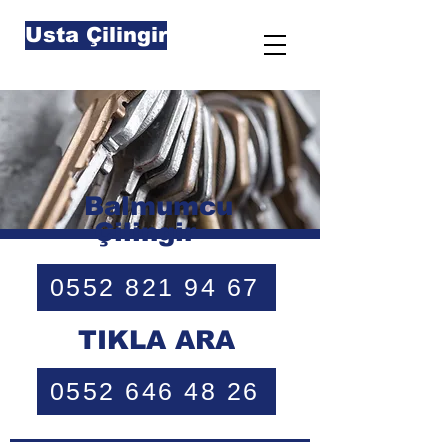
Usta Çilingir
Balmumcu
Çilingir
0552 821 94 67
TIKLA ARA
0552 646 48 26